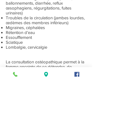
ballonnements, diarrhée, reflux
œsophagiens, régurgitations, fuites
urinaires)
Troubles de la circulation (jambes lourdes,
œdèmes des membres inférieurs)
Migraines, céphalées
Rétention d’eau
Essoufflement
Sciatique
Lombalgie, cervicalgie
La consultation ostéopathique permet à la
femme enceinte de se détendre, de
soulager ses tensions, si la mère se sent
mieux, le bébé sera plus à l’aise et
ressentira moins de stress.
Il est conseillé de consulter un ostéopathe
à partir du 3ème mois de grossesse.
Des études montrent qu’un suivi
ostéopathique au cours de la grossesse
peut aider au bon déroulement de la
grossesse et facilite l’accouchement.
Il est également recommandé de consulter
au 8ème mois pour préparer le bassin à
accueillir le bébé et faire disparaitre les