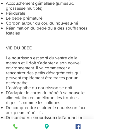
Accouchement gémellaire (jumeaux,
grossesse multiple)
Péridurale
Le bébé prématuré
Cordon autour du cou du nouveau-né
Réanimation du bébé du a des souffrances
fœtales
VIE DU BEBE
Le nourrisson est sorti du ventre de la
maman et il doit s’adapter à son nouvel
environnement. Il va commencer à
rencontrer des petits désagréments qui
peuvent rapidement être traités par un
ostéopathe.
L’ostéopathe du nourrisson se doit :
D’adapter le corps du bébé à sa nouvelle
alimentation en améliorant les troubles
digestifs comme les coliques
De comprendre et aider le nourrisson face
aux pleurs répétitifs
De soulager le nourrisson de l’apparition
de ses premières dents
D’améliorer le sommeil du nouveau-né s’il