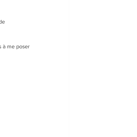
de 
s à me poser 