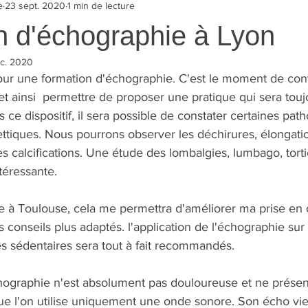
e
23 sept. 2020
1 min de lecture
n d'échographie à Lyon
c. 2020
our une formation d'échographie. C'est le moment de cont
et ainsi  permettre de proposer une pratique qui sera touj
s ce dispositif, il sera possible de constater certaines pat
ttiques. Nous pourrons observer les déchirures, élongatio
les calcifications. Une étude des lombalgies, lumbago, tort
téressante.
 à Toulouse, cela me permettra d'améliorer ma prise en 
conseils plus adaptés. l'application de l'échographie sur le
es sédentaires sera tout à fait recommandés. 
'échographie n'est absolument pas douloureuse et ne prése
ue l'on utilise uniquement une onde sonore. Son écho vie