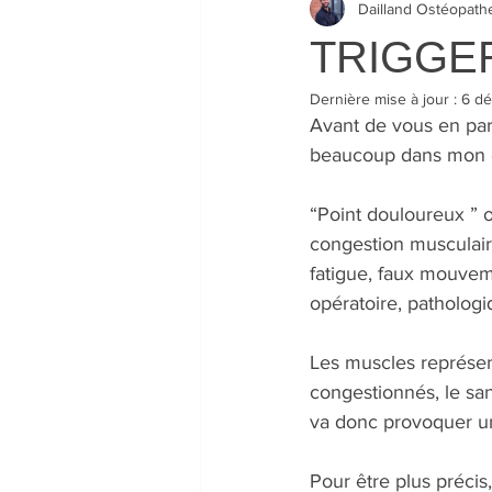
Dailland Ostéopath
TRIGGER 
Dernière mise à jour :
6 dé
Avant de vous en parl
beaucoup dans mon c
“Point douloureux ” o
congestion musculaire
fatigue, faux mouvem
opératoire, pathologiq
Les muscles représen
congestionnés, le sa
va donc provoquer u
Pour être plus précis