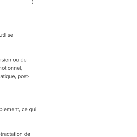
tilise 
nsion ou de 
otionnel, 
tique, post-
 
blement, ce qui 
tractation de 