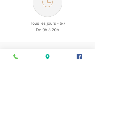
Tous les jours - 6/7
De 9h à 20h
Tarif d'une séance
d'Ostéopathie
" Combien coûte une consultation
d'ostéopathe ? "
" Une facture vous est remise à la fin de
chaque consultation pour tout
remboursement auprès de votre mutuelle.
"
Nous proposons des tarifs de 60€ . Un
supplément 20€ pour une séance à domicile.
N'hésitez pas à me contacter pour plus de détails
ou si vous connaissez d’autres mutuelles
proposant un remboursement partiel ou totale,